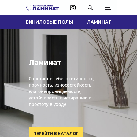
ВИНИЛОВЫЕ ПОЛЫ
ЛАМИНАТ
Ламинат
Сочетает в себе эстетичность,
прочность, износостойкость,
влагонепроницаемость,
устойчивость к истиранию и
простоту в уходе.
ПЕРЕЙТИ В КАТАЛОГ