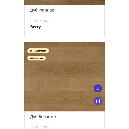
Дуб Рюинар
Icon Floor
Berry
в наличии
новинка
Дуб Боланже
Icon Floor