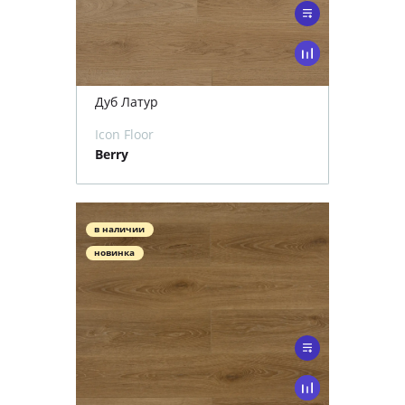
Дуб Латур
Icon Floor
Berry
в наличии
новинка