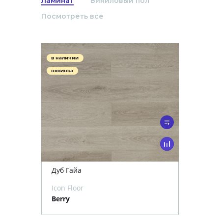
Ламинат
Виниловый пол
Посмотреть все
в наличии
новинка
Дуб Гайа
Icon Floor
Berry