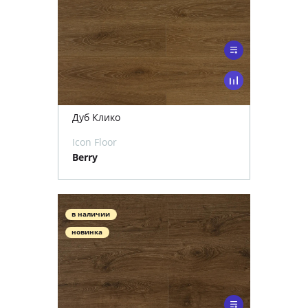
Дуб Клико
Icon Floor
Berry
в наличии
новинка