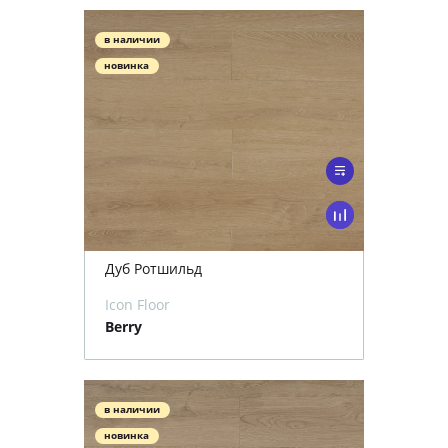
в наличии
новинка
Дуб Ротшильд
Icon Floor
Berry
в наличии
новинка